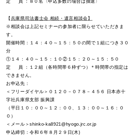
定 員 ：８０名〈申込多数の場合は抽選〉
【
兵庫県司法書士会 相続・遺言相談会】
※相談会は上記セミナーの参加者に限らせていただきま
す。
開催時間：１４：４０～１５：５０の間で１組につき３０
分
①１４：４０～１５：１０②１５：２０～１５：５０
定 員 ：１２組（各時間帯６枠ずつ）
＊時間帯の指定は
できません。
お申込先：
＜フリーダイヤル＞０１２０－０７８－４５６ 日本赤十
字社兵庫県支部 振興課
（平日１０：００～１２：００、１３：００～１６：０
０）
＜メール＞shinko-ka8921@hyogo.jrc.or.jp
申込締切：令和６年８月２９日(木)