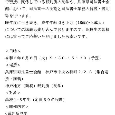
で密接に関係している裁判所の見学や、兵庫県司法書士会
館において、司法書士の役割と司法書士業務の解説・説明
等を行います。
昨年度に引き続き、成年年齢引き下げ（18歳から成人）
についての講義も盛り込んでおりますので、高校生の皆様
には奮ってご応募いただけましたら幸いです。
＜日時＞
令和６年８月６日（火）９：３０-１５：３０（予定）
＜場所＞
兵庫県司法書士会館 神戸市中央区楠町２-２-３（集合場
所・講義）
神戸地方（簡易）裁判所（見学）
＜対象＞
高校１-３年生（定員３０名程度）
＜開催内容＞
○裁判所見学