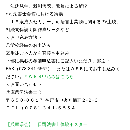
・法廷見学、裁判傍聴、職員による解説
○司法書士会館における講義
・１８歳成人セミナー、司法書士業務に関するPV上映、
相続関係説明図作成ワークなど
＜お申込み方法＞
①学校経由のお申込み
②生徒ご本人から直接お申込み
下部に掲載の参加申込書にご記入いただき、郵送・
FAX（078-341-6567）、またはＷＥＢにてお申し込みく
ださい。
＊ＷＥＢ申込みはこちら
＜お問い合わせ＞
兵庫県司法書士会
〒６５０-００１７ 神戸市中央区楠町２-２-３
ＴＥＬ（０７８）３４１-６５５４
【兵庫県会】一日司法書士体験ポスター