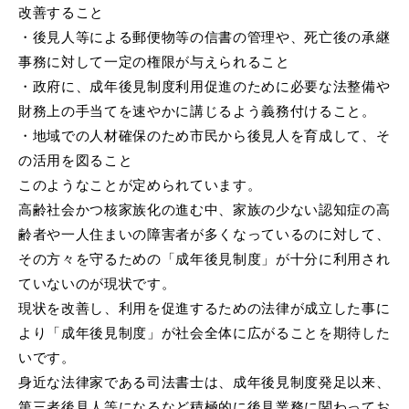
改善すること
・後見人等による郵便物等の信書の管理や、死亡後の承継
事務に対して一定の権限が与えられること
・政府に、成年後見制度利用促進のために必要な法整備や
財務上の手当てを速やかに講じるよう義務付けること。
・地域での人材確保のため市民から後見人を育成して、そ
の活用を図ること
このようなことが定められています。
高齢社会かつ核家族化の進む中、家族の少ない認知症の高
齢者や一人住まいの障害者が多くなっているのに対して、
その方々を守るための「成年後見制度」が十分に利用され
ていないのが現状です。
現状を改善し、利用を促進するための法律が成立した事に
より「成年後見制度」が社会全体に広がることを期待した
いです。
身近な法律家である司法書士は、成年後見制度発足以来、
第三者後見人等になるなど積極的に後見業務に関わってお